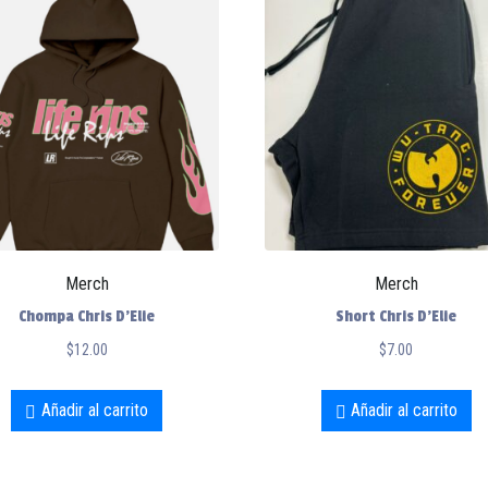
Merch
Merch
Chompa Chris D’Elie
Short Chris D’Elie
$
12.00
$
7.00
Añadir al carrito
Añadir al carrito