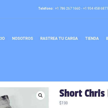
Teléfono:
+1 786 267 1660 - +1 954 458 687
CIO
NOSOTROS
RASTREA TU CARGA
TIENDA
Short Chris 
$
7.00