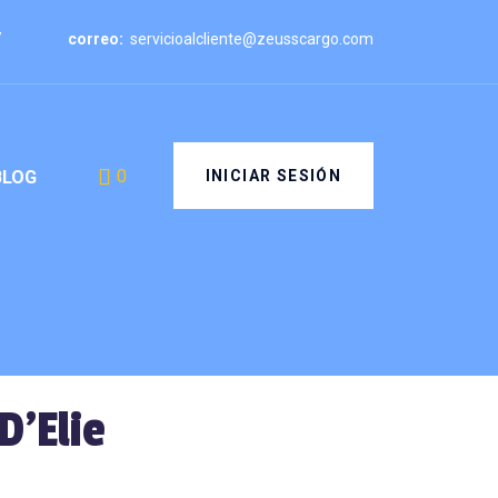
7
correo:
servicioalcliente@zeusscargo.com
0
INICIAR SESIÓN
BLOG
D’Elie