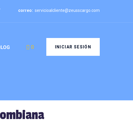
7
correo:
servicioalcliente@zeusscargo.com
0
INICIAR SESIÓN
BLOG
olombiana