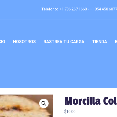
Teléfono:
+1 786 267 1660 - +1 954 458 687
CIO
NOSOTROS
RASTREA TU CARGA
TIENDA
Morcilla C
$
10.00